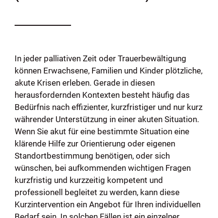
eit
odus
In jeder palliativen Zeit oder Trauerbewältigung
können Erwachsene, Familien und Kinder plötzliche,
akute Krisen erleben. Gerade in diesen
herausfordernden Kontexten besteht häufig das
Bedürfnis nach effizienter, kurzfristiger und nur kurz
währender Unterstützung in einer akuten Situation.
Wenn Sie akut für eine bestimmte Situation eine
dus
klärende Hilfe zur Orientierung oder eigenen
Standortbestimmung benötigen, oder sich
wünschen, bei aufkommenden wichtigen Fragen
kurzfristig und kurzzeitig kompetent und
professionell begleitet zu werden, kann diese
Kurzintervention ein Angebot für Ihren individuellen
Bedarf sein. In solchen Fällen ist
ein einzelner