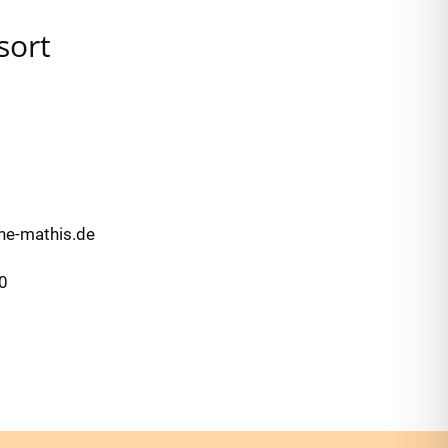
sort
ne-mathis.de
0