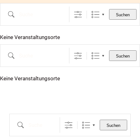
Skip
Suche
to
Suchen
content
Keine Veranstaltungsorte
Suche
Suchen
Keine Veranstaltungsorte
Suche
Suchen